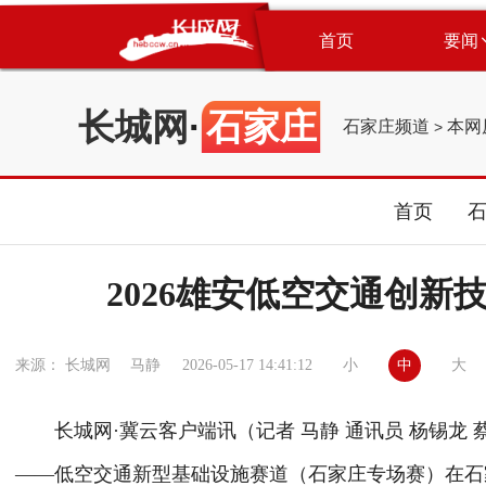
首页
要闻
长城网
·
石家庄
石家庄频道
本网
>
首页
2026雄安低空交通创
小
中
大
来源： 长城网 马静
2026-05-17 14:41:12
长城网·冀云客户端讯（记者 马静 通讯员 杨锡龙 蔡
——低空交通新型基础设施赛道（石家庄专场赛）在石