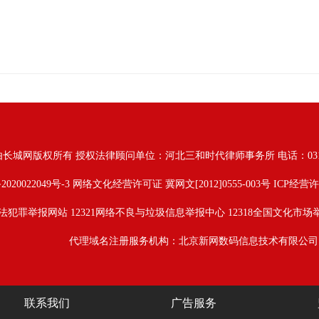
由长城网版权所有
授权法律顾问单位：河北三和时代律师事务所 电话：031187628
2020022049号-3
网络文化经营许可证 冀网文[2012]0555-003号 ICP经营许
法犯罪举报网站
12321网络不良与垃圾信息举报中心
12318全国文化市场
代理域名注册服务机构：北京新网数码信息技术有限公司
联系我们
广告服务