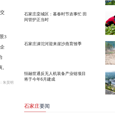
市交
石家庄栾城区：暮春时节农事忙 田
间管护正当时
景3
石家庄滹沱河迎来崖沙燕育雏季
质企
治
演。
恒融世通反无人机装备产业链项目
将于今年6月建成
：朱昊明
石家庄
要闻