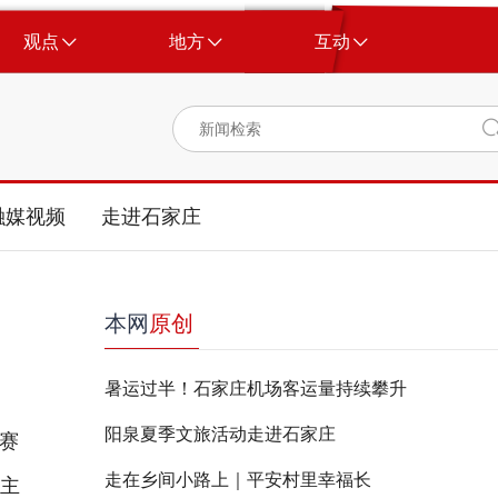
观点
地方
互动
融媒视频
走进石家庄
本网
原创
暑运过半！石家庄机场客运量持续攀升
阳泉夏季文旅活动走进石家庄
初赛
走在乡间小路上｜平安村里幸福长
会主