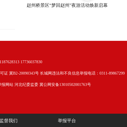
赵州桥景区“梦回赵州”夜游活动焕新启幕
313 17736037830
可证 冀B2-20090343号 长城网违法和不良信息举报电话：0311-89867299
举报网站
河北纪委监委
冀公网安备13010502001763号
监督我们
举报平台