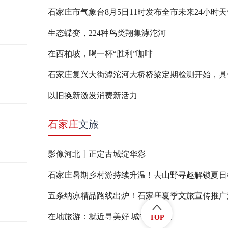
石家庄市气象台8月5日11时发布全市未来24小时
生态蝶变，224种鸟类翔集滹沱河
在西柏坡，喝一杯“胜利”咖啡
以旧换新激发消费新活力
石家庄
文旅
影像河北丨正定古城绽华彩
五条纳凉精品路线出炉！石家庄夏季文旅宣传推广
在地旅游：就近寻美好 城中觅新意
TOP