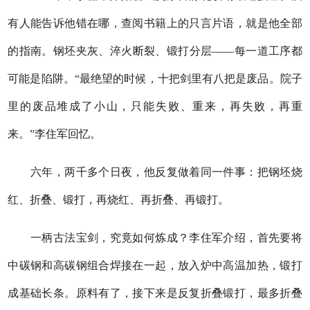
有人能告诉他错在哪，查阅书籍上的只言片语，就是他全部
的指南。钢坯夹灰、淬火断裂、锻打分层——每一道工序都
可能是陷阱。“最绝望的时候，十把剑里有八把是废品。院子
里的废品堆成了小山，只能失败、重来，再失败，再重
来。”李住军回忆。
六年，两千多个日夜，他反复做着同一件事：把钢坯烧
红、折叠、锻打，再烧红、再折叠、再锻打。
一柄古法宝剑，究竟如何炼成？李住军介绍，首先要将
中碳钢和高碳钢组合焊接在一起，放入炉中高温加热，锻打
成基础长条。原料有了，接下来是反复折叠锻打，最多折叠