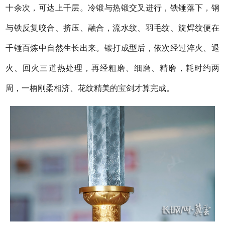
十余次，可达上千层。冷锻与热锻交叉进行，铁锤落下，钢
与铁反复咬合、挤压、融合，流水纹、羽毛纹、旋焊纹便在
千锤百炼中自然生长出来。锻打成型后，依次经过淬火、退
火、回火三道热处理，再经粗磨、细磨、精磨，耗时约两
周，一柄刚柔相济、花纹精美的宝剑才算完成。