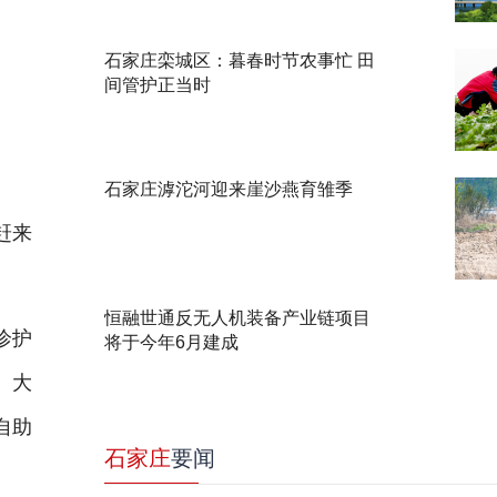
石家庄栾城区：暮春时节农事忙 田
间管护正当时
石家庄滹沱河迎来崖沙燕育雏季
赶来
恒融世通反无人机装备产业链项目
诊护
将于今年6月建成
。大
自助
石家庄
要闻