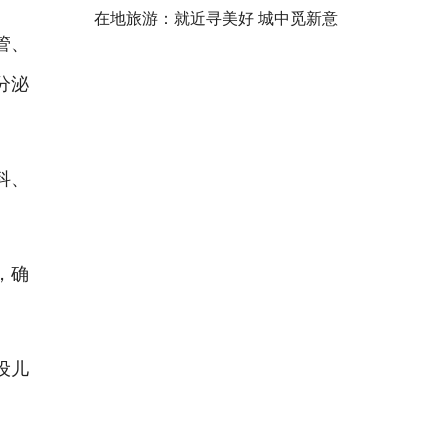
在地旅游：就近寻美好 城中觅新意
管、
分泌
科、
，确
设儿