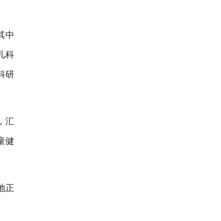
其中
儿科
科研
，汇
童健
地正