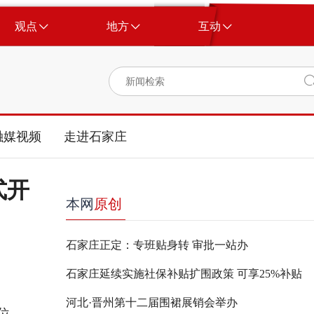
观点
地方
互动
融媒视频
走进石家庄
式开
本网
原创
石家庄正定：专班贴身转 审批一站办
石家庄延续实施社保补贴扩围政策 可享25%补贴
河北·晋州第十二届围裙展销会举办
位