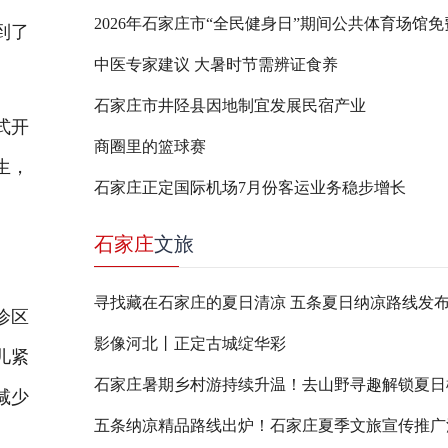
2026年石家庄市“全民健身日”期间公共体育场馆
到了
中医专家建议 大暑时节需辨证食养
石家庄市井陉县因地制宜发展民宿产业
式开
商圈里的篮球赛
生，
石家庄正定国际机场7月份客运业务稳步增长
石家庄
文旅
寻找藏在石家庄的夏日清凉 五条夏日纳凉路线发
诊区
影像河北丨正定古城绽华彩
儿紧
减少
五条纳凉精品路线出炉！石家庄夏季文旅宣传推广